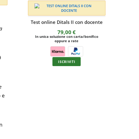
Test online Ditals II con docente
da
79,00
€
In unica soluzione con carta/bonifico
oppure a rate
9
ISCRIVITI
Esercitaz
e
o e
In unica solu
o
on