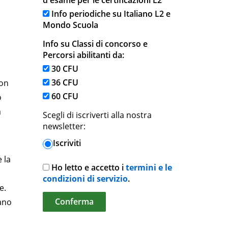
d'esame per le certificazioni L2
Info periodiche su Italiano L2 e
Mondo Scuola
Info su Classi di concorso e
Percorsi abilitanti da:
30 CFU
36 CFU
con
60 CFU
o
a
Scegli di iscriverti alla nostra
newsletter:
Iscriviti
 la
Ho letto e accetto i
termini e le
condizioni di servizio
.
e.
iano