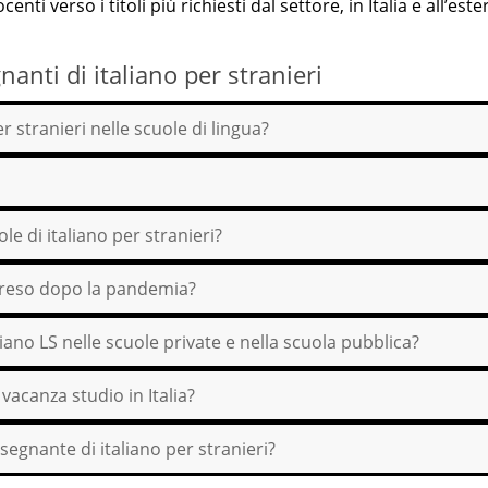
ti verso i titoli più richiesti dal settore, in Italia e all’este
anti di italiano per stranieri
er stranieri nelle scuole di lingua?
le di italiano per stranieri?
 ripreso dopo la pandemia?
liano LS nelle scuole private e nella scuola pubblica?
 vacanza studio in Italia?
nsegnante di italiano per stranieri?