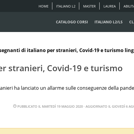
HOME
ITALIANO L2
MASTER
LAUREA
ABILIT
CATALOGO CORSI
ITALIANO L2/LS
CL
segnanti di italiano per stranieri, Covid-19 e turismo ling
er stranieri, Covid-19 e turismo
tranieri ha lanciato un allarme sulle conseguenze della pand
PUBBLICATO IL
MARTEDÌ 19 MAGGIO 2020
· AGGIORNATO IL
GIOVEDÌ 6 AG