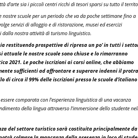
 d’arte sia i piccoli centri ricchi di tesori sparsi su tutto il territo
e nostre scuole per un periodo che va da poche settimane fino a
lge servizi di alloggio e di ristorazione, musei ed esercizi
 dalla nostra attività di turismo linguistico.
ia restituendo prospettive di ripresa un po’ in tutti i setto
isi attuale le nostre scuole sono chiuse e lo rimarranno
ica 2021. Le poche iscrizioni ai corsi online, che abbiamo
te sufficienti ad affrontare e superare indenni il protra
o di circa il 99% delle iscrizioni presso le scuole d’italiano
uò essere comparata con l’esperienza linguistica di una vacanza
endimento della lingua attraverso l’immersione dello studente nel
za del settore turistico sarà costituita principalmente da
 potrà colmare la mancanza della presenza in loco di stude