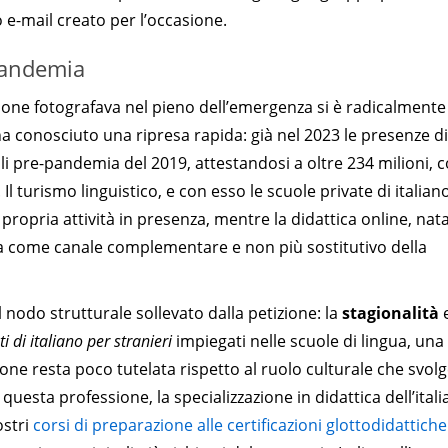
 e-mail creato per l’occasione.
 pandemia
zione fotografava nel pieno dell’emergenza si è radicalmente
 ha conosciuto una ripresa rapida: già nel 2023 le presenze di
lli pre-pandemia del 2019, attestandosi a oltre 234 milioni, 
l turismo linguistico, e con esso le scuole private di italian
 propria attività in presenza, mentre la didattica online, nat
ta come canale complementare e non più sostitutivo della
l nodo strutturale sollevato dalla petizione: la
stagionalità
e
i di italiano per stranieri
impiegati nelle scuole di lingua, una
ione resta poco tutelata rispetto al ruolo culturale che svolg
uesta professione, la specializzazione in didattica dell’ital
ostri
corsi di preparazione alle certificazioni glottodidattiche