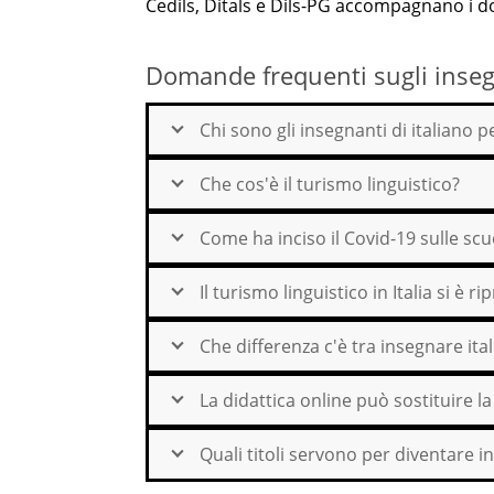
Cedils, Ditals e Dils-PG accompagnano i docen
Domande frequenti sugli insegn
Chi sono gli insegnanti di italiano p
Che cos'è il turismo linguistico?
Come ha inciso il Covid-19 sulle scuo
Il turismo linguistico in Italia si è
Che differenza c'è tra insegnare ita
La didattica online può sostituire la
Quali titoli servono per diventare i