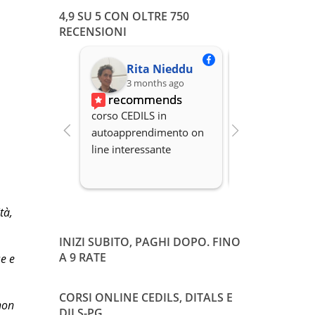
4,9 SU 5 CON OLTRE 750
RECENSIONI
Rita Nieddu
3 months ago
3 months
recommends
recomme
corso CEDILS in 
Professionalità,
autoapprendimento on 
organizzazione 
line interessante
Disponibilità.
tà,
INIZI SUBITO, PAGHI DOPO. FINO
A 9 RATE
se e
CORSI ONLINE CEDILS, DITALS E
non
DILS-PG