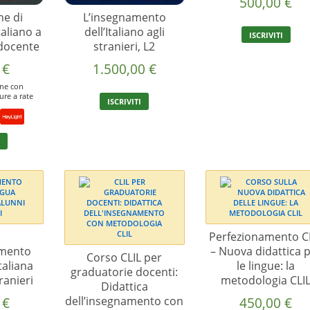
500,00
€
ne di
L’insegnamento
taliano a
dell’Italiano agli
ISCRIVITI
 docente
stranieri, L2
0
€
1.500,00
€
one con
ure a rate
ISCRIVITI
Questo
I
prodotto
ha
più
varianti.
Le
opzioni
Perfezionamento C
possono
amento
– Nuova didattica 
essere
Corso CLIL per
taliana
le lingue: la
scelte
graduatorie docenti:
ranieri
metodologia CLI
nella
Didattica
pagina
0
€
dell’insegnamento con
450,00
€