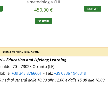
del
la metodologia CLIL
prodotto
450,00
€
I
ISCRIVITI
ISCRIVITI
l – Education and Lifelong Learning
imaldo, 70 – 73028 Otranto (LE)
obile:
+39 345 8766601
– Tel.:
+39 0836 1946319
lunedì al venerdì dalle 10.00 alle 12.00 e dalle 15.00 alle 18.00