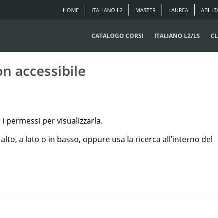
HOME
ITALIANO L2
MASTER
LAUREA
ABILIT
CATALOGO CORSI
ITALIANO L2/LS
CL
n accessibile
i permessi per visualizzarla.
to, a lato o in basso, oppure usa la ricerca all’interno del