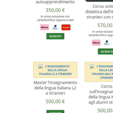
autoapprendimento
Corso onli
350,00
€
didattica dell’i
stranieri con
In unica soluzione con
carta/bonifico oppure a rate
570,0
In unica soluzi
Questo
carta/bonifico opp
ISCRIVITI
prodotto
ha
più
ISCRIVIT
varianti.
Le
opzioni
possono
essere
Master l’insegnamento
scelte
Corso
della lingua italiana L2
nella
sull’insegn
a stranieri
pagina
della lingua i
del
500,00
€
agli alunni st
prodotto
500,0