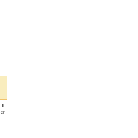
LIL
per
L