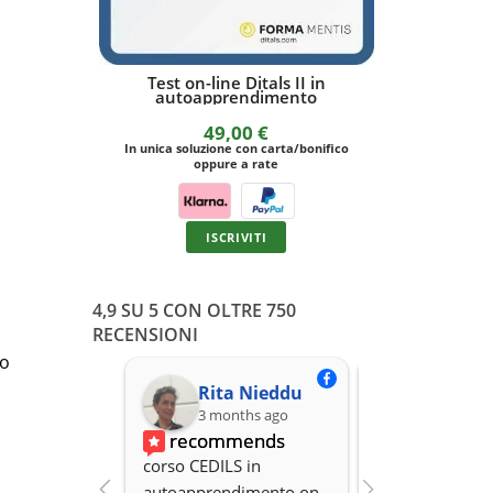
Test on-line Ditals II in
Test Dils-PG
autoapprendimento
49,00
€
In unica solu
In unica soluzione con carta/bonifico
o
oppure a rate
ISCRIVITI
4,9 SU 5 CON OLTRE 750
RECENSIONI
eo
Rita Nieddu
3 months ago
3 months
recommends
recomme
corso CEDILS in 
Professionalità,
autoapprendimento on 
organizzazione 