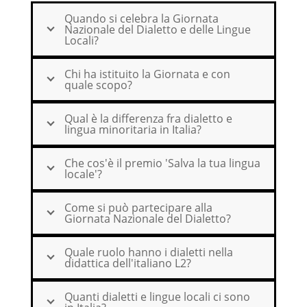
Quando si celebra la Giornata
Nazionale del Dialetto e delle Lingue
Locali?
Chi ha istituito la Giornata e con
quale scopo?
Qual è la differenza fra dialetto e
lingua minoritaria in Italia?
Che cos'è il premio 'Salva la tua lingua
locale'?
Come si può partecipare alla
Giornata Nazionale del Dialetto?
Quale ruolo hanno i dialetti nella
didattica dell'italiano L2?
Quanti dialetti e lingue locali ci sono