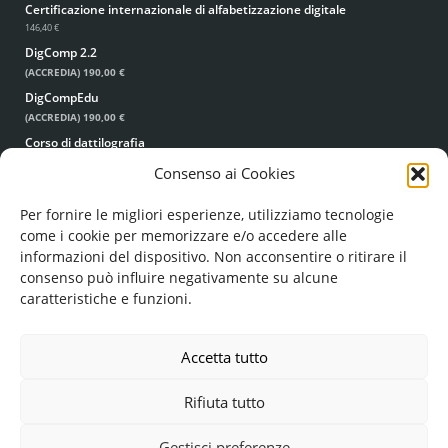
Certificazione internazionale di alfabetizzazione digitale
146,40 €
DigComp 2.2
(ACCREDIA)
190,00 €
DigCompEdu
(ACCREDIA)
190,00 €
Corso di dattilografia
49,00 €
39,00 €
Consenso ai Cookies
Per fornire le migliori esperienze, utilizziamo tecnologie
come i cookie per memorizzare e/o accedere alle
informazioni del dispositivo. Non acconsentire o ritirare il
consenso può influire negativamente su alcune
caratteristiche e funzioni.
© FORMA MENTIS SRL UNIPERSONALE
COD. FISC. E P. IVA: 05224960756
REA: LE - 351193
Accetta tutto
FORMAMENTIS.SRL(AT)PEC.IT
Rifiuta tutto
Gestisci preferenze