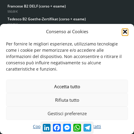
Francese B2 DELF (corso + esame)
550,00 €
Tedesco B2 Goethe-Zertifikat (corso + esame)
550,00 €
Consenso ai Cookies
Spagnolo B2 DELE (corso + esame)
550,00 €
Per fornire le migliori esperienze, utilizziamo tecnologie
PERCORSI ABILITANTI
come i cookie per memorizzare e/o accedere alle
informazioni del dispositivo. Non acconsentire o ritirare il
Abilitazione all'insegnamento
consenso può influire negativamente su alcune
VAI ALLE CLASSI DI CONCORSO
caratteristiche e funzioni.
CORSI E CERTIFICAZIONI INFORMATICHE
Certificazione internazionale di alfabetizzazione digitale
Accetta tutto
146,40 €
DigComp 2.2
Ti serve aiuto? Scrivici su WhatsApp!
Rifiuta tutto
(ACCREDIA)
190,00 €
DigCompEdu
Gestisci preferenze
(ACCREDIA)
190,00 €
Corso di dattilografia
LinkedIn
Facebook
Messenger
WhatsApp
Telegram
Cookie Policy
Privacy Policy
Contatti
49,00 €
39,00 €