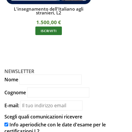
Corso di didattica dell'italiano a
Corso online di d
stranieri online in autoapprendimento
stranier
350,00
€
5
In unica soluzione con carta/bonifico oppure a
In unica soluzione 
rate
ISCRIVITI
I
NEWSLETTER
Nome
Cognome
E-mail:
Scegli quali comunicazioni ricevere
Info aperiodiche con le date d'esame per le
certificazioni L2