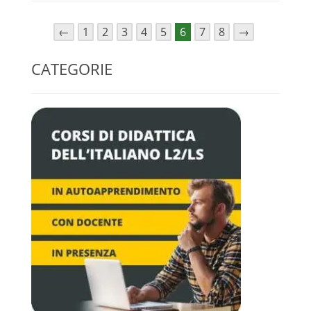
←
1
2
3
4
5
6
7
8
→
CATEGORIE