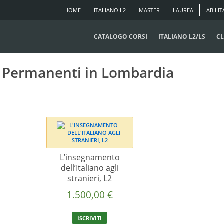
HOME
ITALIANO L2
MASTER
LAUREA
ABILIT
CATALOGO CORSI
ITALIANO L2/LS
CL
li Permanenti in Lombardia
L’insegnamento
dell’Italiano agli
stranieri, L2
1.500,00
€
ISCRIVITI