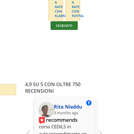
Test onli
ISCRIVITI
In unica solu
o
4,9 SU 5 CON OLTRE 750
RECENSIONI
Rita Nieddu
3 months ago
3 months
recommends
recomme
corso CEDILS in 
Professionalità,
autoapprendimento on 
organizzazione 