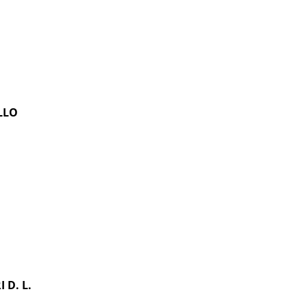
LLO
 D. L.