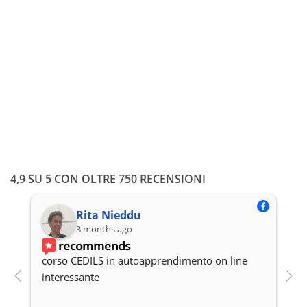
ESOL C1 online
Fascia
-
330,00
€
452,00
€
In unica soluzione con carta/bonifico oppure a rate
di
prezzo:
da
ISCRIVITI
330,00 €
a
4,9 SU 5 CON OLTRE 750 RECENSIONI
452,00 €
Rita Nieddu
3 months ago
recommends
corso CEDILS in autoapprendimento on line 
P
interessante
c