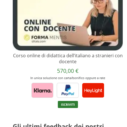
prodotto
Corso online di didattica dell’italiano a stranieri con
docente
570,00
€
In unica soluzione con carta/bonifico oppure a rate
Questo
ISCRIVITI
prodotto
ha
più
Gli ultimi feedback dei nostri
varianti.