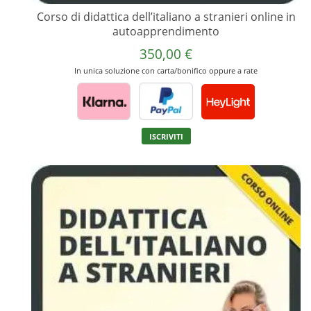
Corso di didattica dell’italiano a stranieri online in
autoapprendimento
350,00
€
In unica soluzione con carta/bonifico oppure a rate
Questo
ISCRIVITI
prodotto
ha
più
varianti.
Le
opzioni
possono
essere
scelte
nella
pagina
del