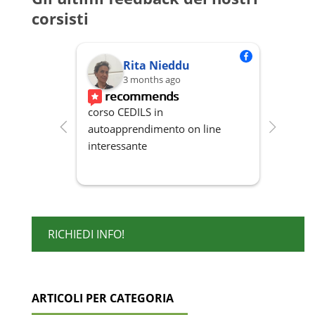
Le
corsisti
opzioni
possono
essere
Rita Nieddu
scelte
3 months ago
nella
recommends
r
pagina
corso CEDILS in 
Profes
del
autoapprendimento on line 
organi
prodotto
interessante
Dispon
RICHIEDI INFO!
ARTICOLI PER CATEGORIA