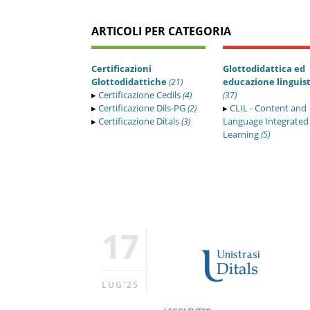
ARTICOLI PER CATEGORIA
Certificazioni
Glottodidattica ed
Glottodidattiche
educazione linguis
(21)
▸
Certificazione Cedils
(4)
(37)
▸
Certificazione Dils-PG
▸
CLIL - Content and
(2)
▸
Certificazione Ditals
Language Integrated
(3)
Learning
(5)
17
LUG'25