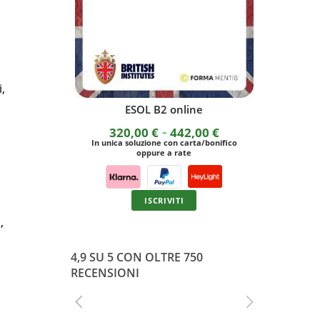
i,
ESOL B2 online
Corso di d
Fascia
-
320,00
€
442,00
€
In unica soluzione con carta/bonifico
di
In unica s
oppure a rate
prezzo:
da
ISCRIVITI
320,00 €
,
a
442,00 €
4,9 SU 5 CON OLTRE 750
RECENSIONI