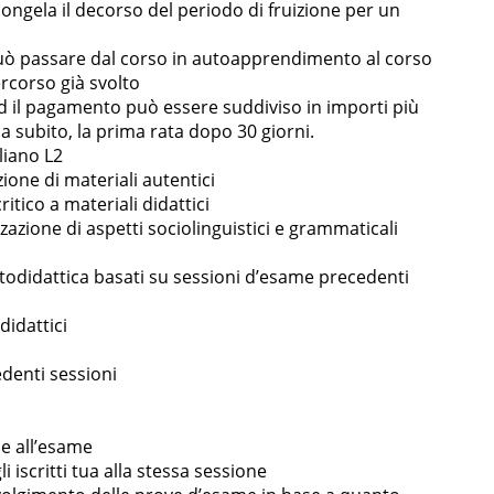
ngela il decorso del periodo di fruizione per un
i può passare dal corso in autoapprendimento al corso
rcorso già svolto
 ed il pagamento può essere suddiviso in importi più
izia subito, la prima rata dopo 30 giorni.
liano L2
zione di materiali autentici
tico a materiali didattici
azione di aspetti sociolinguistici e grammaticali
ottodidattica basati su sessioni d’esame precedenti
didattici
denti sessioni
ne all’esame
iscritti tua alla stessa sessione