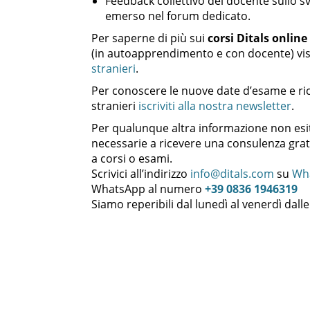
Feedback collettivo del docente sullo 
emerso nel forum dedicato.
Per saperne di più sui
corsi Ditals online
(in autoapprendimento e con docente) visi
stranieri
.
Per conoscere le nuove date d’esame e ricev
stranieri
iscriviti alla nostra newsletter
.
Per qualunque altra informazione non esit
necessarie a ricevere una consulenza grat
a corsi o esami.
Scrivici all’indirizzo
info@ditals.com
su
Wh
WhatsApp al numero
+39 0836 1946319
Siamo reperibili dal lunedì al venerdì dalle 