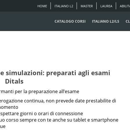
HOME
ITALIANO L2
MASTER
LAUREA
ABILIT
CATALOGO CORSI
ITALIANO L2/LS
CL
t e simulazioni:
preparati agli esami
Ditals
ormanti per la preparazione all’esame
d erogazione continua, non prevede date prestabilite di
 momento
spettare giorni o orari di connessione
tuo corso sempre con te anche su tablet e smartphone
que