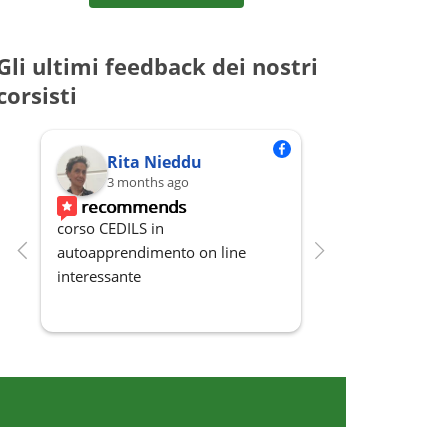
Gli ultimi feedback dei nostri
corsisti
Rita Nieddu
France
3 months ago
3 months
recommends
recommen
corso CEDILS in 
Professionalità, 
autoapprendimento on line 
organizzazione d
interessante
Disponibilità.