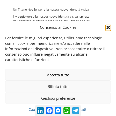
Un Titano ribelle ispira la nostra nuova identità visiva
Il viaggio verso la nostra nuova identità visiva ispirata
da Prometeo, il Titano ribelle che rubò il fuoco agli Dei
per donarlo all'umanità.
Consenso ai Cookies
Per fornire le migliori esperienze, utilizziamo tecnologie
come i cookie per memorizzare e/o accedere alle
informazioni del dispositivo. Non acconsentire o ritirare il
DIVENTARE INSEGNANTE DI ITALIANO A STRANIERI
consenso può influire negativamente su alcune
FORMAZIONE INSEGNANTI L2/LS
caratteristiche e funzioni.
INSEGNARE ITALIANO A STRANIERI
INSEGNARE ITALIANO A STRANIERI ONLINE
INSEGNARE ITALIANO ALL'ESTERO
Accetta tutto
INSEGNARE ITALIANO L2
ITALIANO L2
LAVORARE COME INSEGNANTE DI ITALIANO L2
Rifiuta tutto
Gestisci preferenze
LinkedIn
Facebook
Messenger
WhatsApp
Telegram
Cookie Policy
Privacy Policy
Contatti