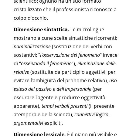
scientifico: ognuno ha un suo formato
cristallizzato che il professionista riconosce a
colpo d’occhio.
Dimensione sintattica.
Le microlingue
mostrano alcune scelte sintattiche ricorrenti:
nominalizzazione
(sostituzione dei verbi con
sostantivi: “
l’osservazione del fenomeno
” invece
di “
osservando il fenomeno
“),
eliminazione delle
relative
(sostituite da participi o aggettivi, per
evitare l’ambiguità del pronome relativo),
uso
esteso del passivo e dell’impersonale
(per
oscurare l’agente e produrre oggettività
apparente),
tempi verbali presenti
(il presente
atemporale della scienza),
connettivi logico-
argomentativi
espliciti.
Dimensione lessicale.
È il piano più visibile e