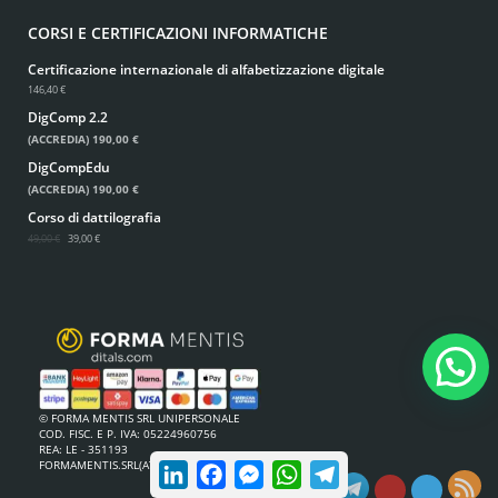
CORSI E CERTIFICAZIONI INFORMATICHE
Certificazione internazionale di alfabetizzazione digitale
146,40 €
DigComp 2.2
(ACCREDIA)
190,00 €
DigCompEdu
(ACCREDIA)
190,00 €
Corso di dattilografia
49,00 €
39,00 €
© FORMA MENTIS SRL UNIPERSONALE
COD. FISC. E P. IVA: 05224960756
REA: LE - 351193
LinkedIn
Facebook
Messenger
WhatsApp
Telegram
FORMAMENTIS.SRL(AT)PEC.IT