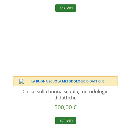
pagina
del
ISCRIVITI
prodotto
Corso sulla buona scuola, metodologie
didattiche
500,00
€
ISCRIVITI