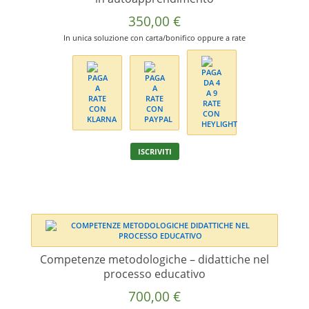
350,00
€
In unica soluzione con carta/bonifico oppure a rate
Questo
ISCRIVITI
prodotto
ha
più
varianti.
Le
opzioni
possono
Competenze metodologiche – didattiche nel
essere
processo educativo
scelte
nella
700,00
€