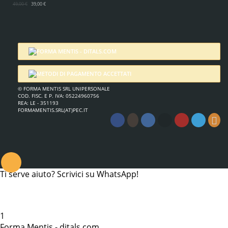
49,00 €
39,00 €
© FORMA MENTIS SRL UNIPERSONALE
COD. FISC. E P. IVA: 05224960756
REA: LE - 351193
FORMAMENTIS.SRL(AT)PEC.IT
.
Ti serve aiuto? Scrivici su WhatsApp!
1
Forma Mentis - ditals.com